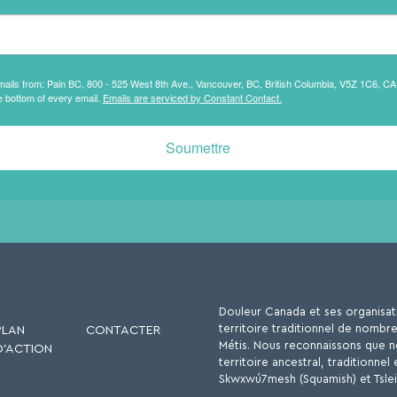
emails from: Pain BC, 800 - 525 West 8th Ave., Vancouver, BC, British Columbia, V5Z 1C6, CA
e bottom of every email.
Emails are serviced by Constant Contact.
Soumettre
Douleur Canada et ses organisatio
territoire traditionnel de nombr
PLAN
CONTACTER
Métis. Nous reconnaissons que no
D'ACTION
territoire ancestral, traditionn
Skwxwú7mesh (Squamish) et Tslei