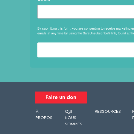
By submitting this form, you are consenting to receive marketing 
emails at any time by using the SafeUnsubscribe® link, found at th
Faire un don
À
QUI
RESSOURCES
PROPOS
NOUS
SOMMES