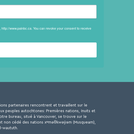
, http://www.painbc.ca. You can revoke your consent to receive
ns partenaires rencontrent et travaillent sur le
eux peuples autochtones: Premières nations, Inuits et
tre bureau, situé à Vancouver, se trouve sur le
el et non cédé des nations xʷməθkwəy̓əm (Musqueam),
l-waututh.